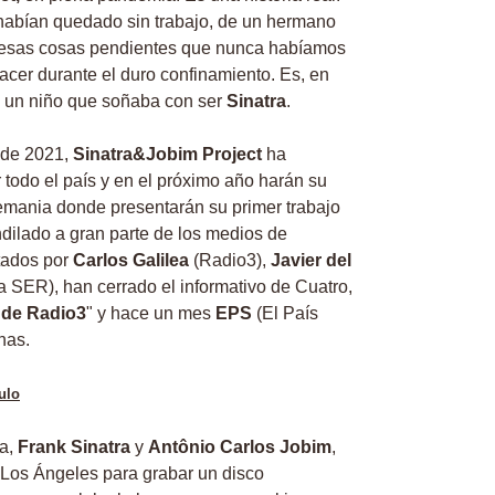
habían quedado sin trabajo, de un hermano
e esas cosas pendientes que nunca habíamos
cer durante el duro confinamiento. Es, en
, un niño que soñaba con ser
Sinatra
.
 de 2021,
Sinatra&Jobim Project
ha
 todo el país y en el próximo año harán su
lemania donde presentarán su primer trabajo
dilado a gran parte de los medios de
tados por
Carlos Galilea
(Radio3),
Javier del
SER), han cerrado el informativo de Cuatro,
 de Radio3
" y hace un mes
EPS
(El País
nas.
ulo
ca,
Frank Sinatra
y
Antônio Carlos Jobim
,
 Los Ángeles para grabar un disco